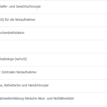
iefer- und Gesichtschirurgie
/d) für die Notaufnahme
chenbettstation
 Radiologe (w/m/d)
der Zentralen Notaufnahme
he, Ästhetische und Handchirurgie
tzweiterbildung klinische Akut- und Notfallmedizin