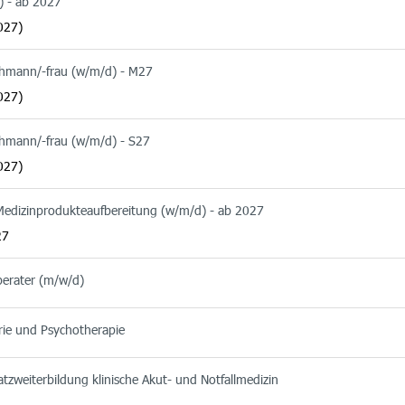
) - ab 2027
027)
chmann/-frau (w/m/d) - M27
027)
chmann/-frau (w/m/d) - S27
027)
 Medizinprodukteaufbereitung (w/m/d) - ab 2027
27
berater (m/w/d)
rie und Psychotherapie
tzweiterbildung klinische Akut- und Notfallmedizin