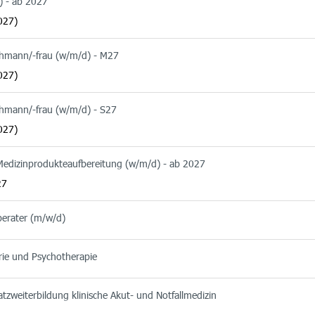
) - ab 2027
027)
chmann/-frau (w/m/d) - M27
027)
chmann/-frau (w/m/d) - S27
027)
 Medizinprodukteaufbereitung (w/m/d) - ab 2027
27
berater (m/w/d)
rie und Psychotherapie
tzweiterbildung klinische Akut- und Notfallmedizin