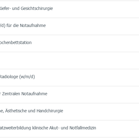
iefer- und Gesichtschirurgie
/d) für die Notaufnahme
chenbettstation
 Radiologe (w/m/d)
der Zentralen Notaufnahme
he, Ästhetische und Handchirurgie
tzweiterbildung klinische Akut- und Notfallmedizin