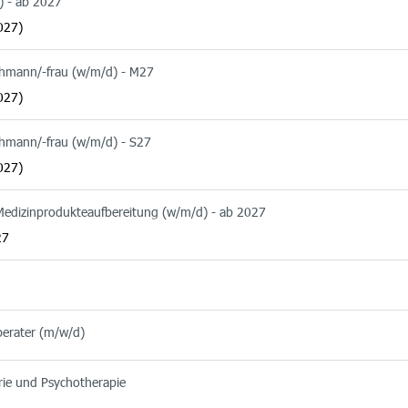
) - ab 2027
027)
chmann/-frau (w/m/d) - M27
027)
chmann/-frau (w/m/d) - S27
027)
 Medizinprodukteaufbereitung (w/m/d) - ab 2027
27
berater (m/w/d)
rie und Psychotherapie