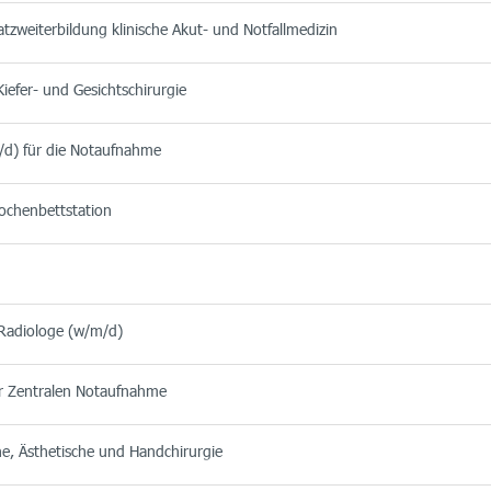
tzweiterbildung klinische Akut- und Notfallmedizin
iefer- und Gesichtschirurgie
/d) für die Notaufnahme
chenbettstation
 Radiologe (w/m/d)
der Zentralen Notaufnahme
he, Ästhetische und Handchirurgie