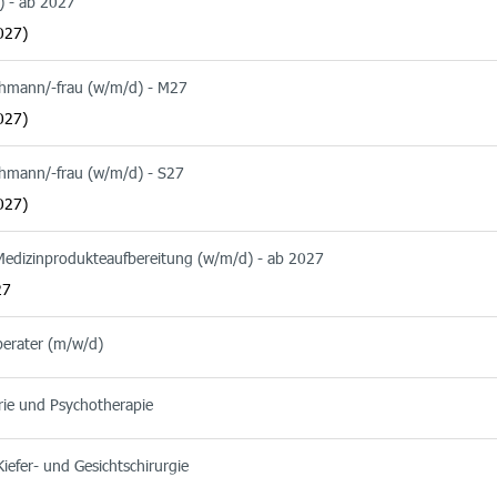
) - ab 2027
027)
chmann/-frau (w/m/d) - M27
027)
chmann/-frau (w/m/d) - S27
027)
 Medizinprodukteaufbereitung (w/m/d) - ab 2027
27
berater (m/w/d)
rie und Psychotherapie
iefer- und Gesichtschirurgie