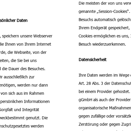
Die meisten der von uns ver
genannte „Session-Cookies“.
Besuchs automatisch gelöscht
sönlicher Daten
Ihrem Endgerät gespeichert, b
, speichern unsere Webserver
Cookies ermöglichen es uns,
die Ihnen von Ihrem Internet
Besuch wiederzuerkennen.
rde, die Webseite, von der
Datensicherheit
iten, die Sie bei uns
 die Dauer des Besuches.
Ihre Daten werden im Wege d
 ausschließlich zur
Art. 28 Abs. 3 der Datensc
enötigen, werden nur dann
bei einem Provider gehostet
e von sich aus im Rahmen
gGmbH als auch der Provider
 persönlichen Informationen
organisatorische Maßnahmen
orgfalt und Integrität
gegen zufällige oder vorsätzl
weckbestimmt genutzt. Die
Zerstörung oder gegen Zugri
schutzgesetztes werden