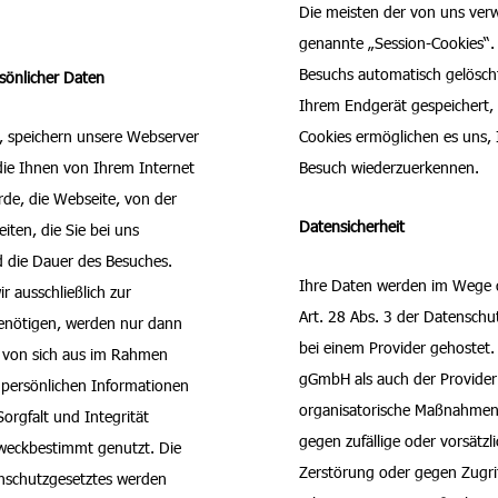
Die meisten der von uns ver
genannte „Session-Cookies“.
Besuchs automatisch gelöscht
sönlicher Daten
Ihrem Endgerät gespeichert, b
, speichern unsere Webserver
Cookies ermöglichen es uns,
die Ihnen von Ihrem Internet
Besuch wiederzuerkennen.
rde, die Webseite, von der
Datensicherheit
iten, die Sie bei uns
 die Dauer des Besuches.
Ihre Daten werden im Wege d
 ausschließlich zur
Art. 28 Abs. 3 der Datensc
enötigen, werden nur dann
bei einem Provider gehostet
e von sich aus im Rahmen
gGmbH als auch der Provider
 persönlichen Informationen
organisatorische Maßnahmen
orgfalt und Integrität
gegen zufällige oder vorsätzl
weckbestimmt genutzt. Die
Zerstörung oder gegen Zugri
schutzgesetztes werden