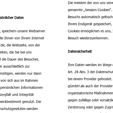
Die meisten der von uns ver
genannte „Session-Cookies“.
Besuchs automatisch gelöscht
sönlicher Daten
Ihrem Endgerät gespeichert, b
, speichern unsere Webserver
Cookies ermöglichen es uns,
die Ihnen von Ihrem Internet
Besuch wiederzuerkennen.
rde, die Webseite, von der
Datensicherheit
iten, die Sie bei uns
 die Dauer des Besuches.
Ihre Daten werden im Wege d
 ausschließlich zur
Art. 28 Abs. 3 der Datensc
enötigen, werden nur dann
bei einem Provider gehostet
e von sich aus im Rahmen
gGmbH als auch der Provider
 persönlichen Informationen
organisatorische Maßnahmen
orgfalt und Integrität
gegen zufällige oder vorsätzl
weckbestimmt genutzt. Die
Zerstörung oder gegen Zugri
schutzgesetztes werden