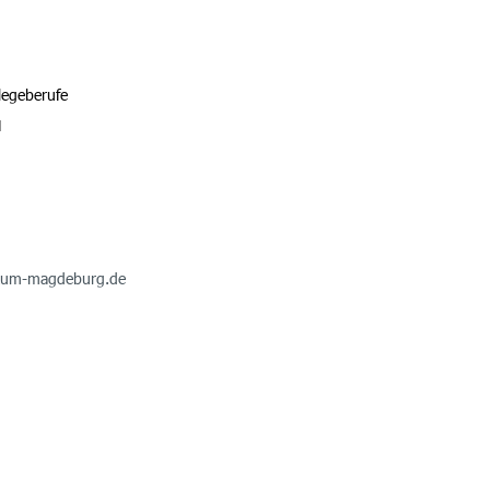
legeberufe
H
ikum-magdeburg.de