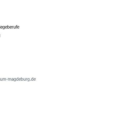
legeberufe
H
ikum-magdeburg.de