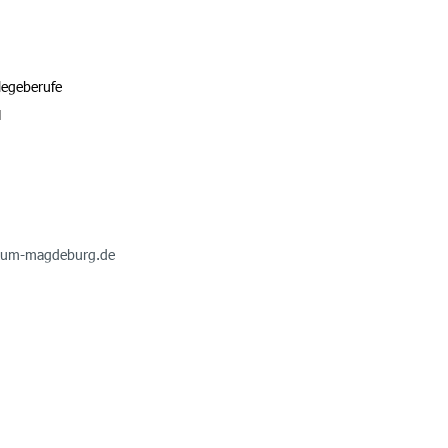
legeberufe
H
ikum-magdeburg.de