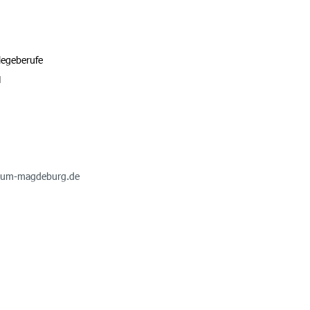
legeberufe
H
ikum-magdeburg.de